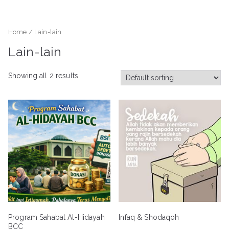
Loncat
ke
konten
Home
/ Lain-lain
Lain-lain
Showing all 2 results
Program Sahabat Al-Hidayah
Infaq & Shodaqoh
BCC