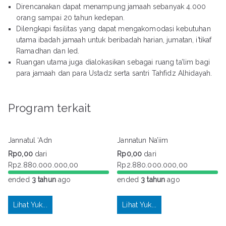
Direncanakan dapat menampung jamaah sebanyak 4.000
orang sampai 20 tahun kedepan.
Dilengkapi fasilitas yang dapat mengakomodasi kebutuhan
utama ibadah jamaah untuk beribadah harian, jumatan, i’tikaf
Ramadhan dan Ied.
Ruangan utama juga dialokasikan sebagai ruang ta’lim bagi
para jamaah dan para Ustadz serta santri Tahfidz Alhidayah.
Program terkait
Jannatul ‘Adn
Jannatun Na’iim
Rp
0,00
dari
Rp
0,00
dari
Rp
2.880.000.000,00
Rp
2.880.000.000,00
ended
3 tahun
ago
ended
3 tahun
ago
Lihat Yuk...
Lihat Yuk...